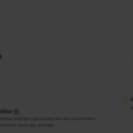
m
A
A
llDur
iejsce, w którym organizujemy nie zawsze kameralne
koncerty, stand-upy, spektakle.