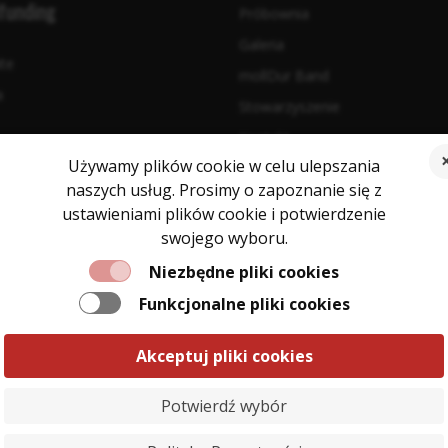
funding
Próbownia
Galeria
ite
mollDur Band
a
Stowarzyszenie
Kontakt
macje
Używamy plików cookie w celu ulepszania
naszych usług. Prosimy o zapoznanie się z
min sprzedaży biletów
ustawieniami plików cookie i potwierdzenie
swojego wyboru.
ka Prywatności
acja dostępności
Niezbędne pliki cookies
ność architektoniczna
Funkcjonalne pliki cookies
Akceptuj pliki cookies
Potwierdź wybór
Piotr Selke, ul. Krótka 18, 62-053 Drużyna, NIP: 5881969576, REGON: 363173430