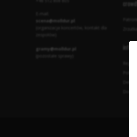
+48 512 808 805
crowd
E-mail:
Patron
scena@molldur.pl
(organizacja koncertów, kontakt dla
Zrzutk
zespołów)
infor
gramy@molldur.pl
(pozostałe sprawy)
Regula
Polity
Deklar
Dostęp