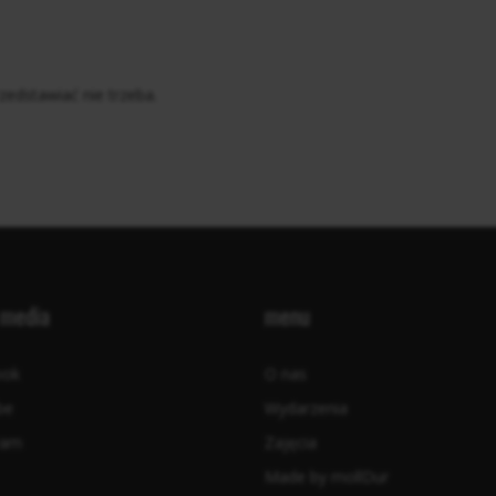
zedstawiać nie trzeba.
 media
menu
ook
O nas
be
Wydarzenia
ram
Zajęcia
Made by mollDur