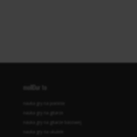
mollDur to
nauka gry na pianinie
nauka gry na gitarze
nauka gry na gitarze basowej
nauka gry na ukulele