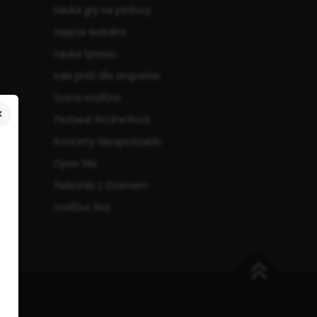
nauka gry na perkusji
zajęcia wokalne
nauka śpiewu
sala prób dla zespołów
Scena mollDur
Festiwal Rock’w’Rock
Koncerty Niespodzianki
Open Mic
Naleśniki z Dżemem
mollDur fest