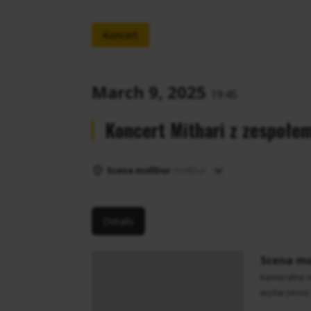
Koncert
March 9, 2025
19:45
Koncert Mithari z zespołe
Scena mollDur
mollDur
Details
Scena mo
Kameralne m
wydarzenia: 