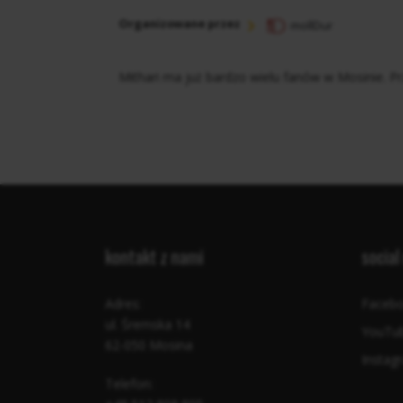
Organizowane przez
mollDur
Mithari ma już bardzo wielu fanów w Mosinie. Pr
kontakt z nami
social
Adres:
Faceb
ul. Śremska 14
YouTu
62-050 Mosina
Instag
Telefon: