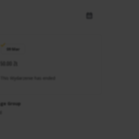
09 Mar
50.00 ZŁ
This Wydarzenie has ended
ge Group
ll