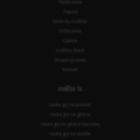
Wydarzenia
Zajęcia
Made by mollDur
Próbownia
Galeria
mollDur Band
Stowarzyszenie
Kontakt
mollDur to
nauka gry na pianinie
nauka gry na gitarze
nauka gry na gitarze basowej
nauka gry na ukulele