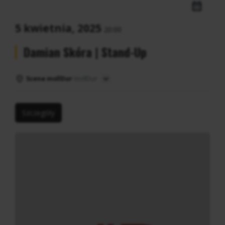
5 kwietnia, 2025
20:00
Damian Skóra | Stand-Up
Scena mollDur
mollDur
Szczegóły