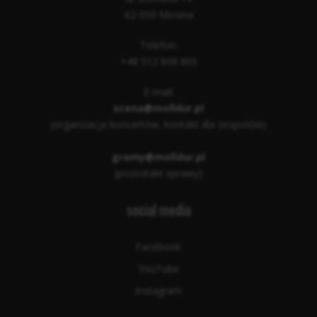
62-050 Mosina
Telefon:
+48 512 808 805
E-mail:
scena@molldur.pl
(organizacja koncertów, kontakt dla zespołów)
gramy@molldur.pl
(pozostałe sprawy)
social media
Facebook
YouTube
Instagram