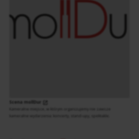
Scena mollDur
Kameralne miejsce, w którym organizujemy nie zawsze
kameralne wydarzenia: koncerty, stand-upy, spektakle.