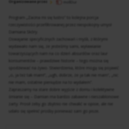
Organizowane przez
mollDur
Program „Zacina mi się lustro” to kolejna porcja
rzeczywistości przefiltrowanej przez niespokojny umysł
Damiana Skóry.
Oswajanie specyficznych zachowań i myśli, z którymi
wydawało nam się, że jesteśmy sami, wyławianie
towarzyszących nam na co dzień absurdów oraz laur
konsumentów – prawdziwe historie – tego można się
spodziewać na żywo. Stwierdzenia, które mogą się pojawić
„o, ja też tak mam!”, „ugh, dobrze, że ja tak nie mam”, „nic
nie mam, ostatnie pieniądze na to wydałem”.
Zapraszamy na stare dobre wyjście z domu i kolektywne
śmianie się – Damian ma bardzo zabawne i nieszablonowe
żarty. Prosił żeby go zbytnio nie chwalić w opisie, ale nie
udało się spełnić prośby ponieważ sam go pisze.