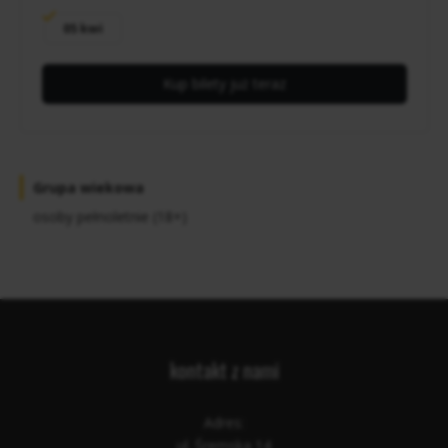
05 kwi
Kup bilety już teraz
Grupa wiekowa
osoby pełnoletnie (18+)
kontakt z nami
Adres:
ul. Śremska 14