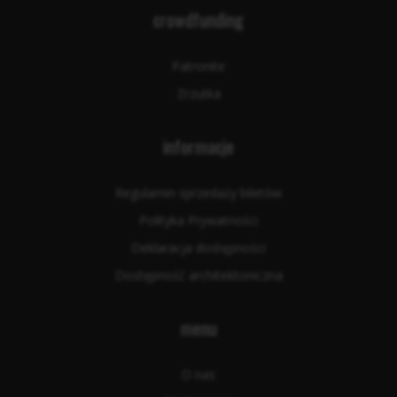
crowdfunding
Patronite
Zrzutka
informacje
Regulamin sprzedaży biletów
Polityka Prywatności
Deklaracja dostępności
Dostępność architektoniczna
menu
O nas