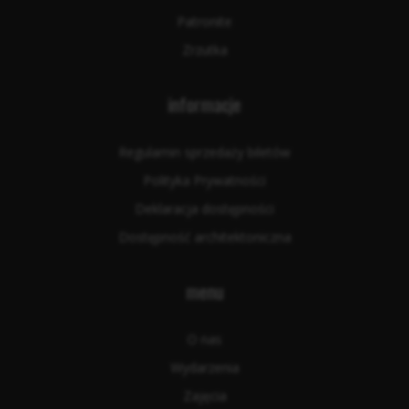
Patronite
Zrzutka
informacje
Regulamin sprzedaży biletów
Polityka Prywatności
Deklaracja dostępności
Dostępność architektoniczna
menu
O nas
Wydarzenia
Zajęcia