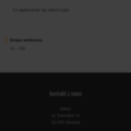
To wydarzenie się zakończyło
Grupa wiekowa
16 - 100
kontakt z nami
Adres:
ul. Śremska 14
62-050 Mosina