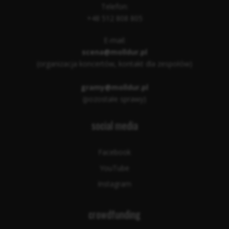
Telefon:
+48 512 808 805
E-mail:
scena@molldur.pl
(organizacja koncertów, kontakt dla zespołów)
gramy@molldur.pl
(pozostałe sprawy)
social media
Facebook
YouTube
Instagram
crowdfunding