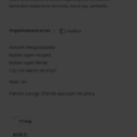
kameralne wydarzenia: koncerty, stand-upy, spektakle.
Organizowane przez
mollDur
Koncert Niespodzianka
będzie super muzyka
będzie super klimat
Czy coś więcej się liczy?
Wiek 16+
Patroni z progu 35zł lub wyższym nie płacą.
17 maj
40,00 ZŁ