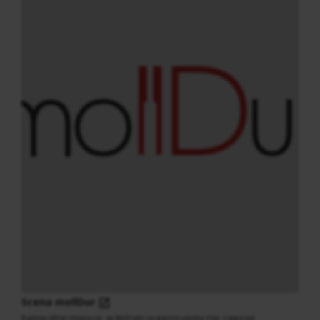
Scena mollDur
Kameralne miejsce, w którym organizujemy nie zawsze