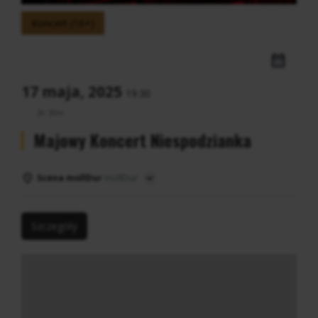
Koncert (16+)
17 maja, 2025
19:30
2h 30m
Majowy Koncert Niespodzianka
Scena mollDur
mollDur
Szczegóły