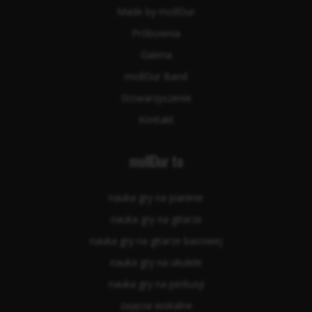
Made by mollDur
Próbownia
Galeria
mollDur Band
Stowarzyszenie
Kontakt
mollDur to
nauka gry na pianinie
nauka gry na gitarze
nauka gry na gitarze basowej
nauka gry na ukulele
nauka gry na perkusji
zajęcia wokalne