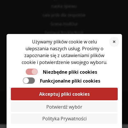
nauka śpiewu
sala prób dla zespołów
Scena mollDur
Festiwal Rock’w’Rock
Używamy plików cookie w celu
Koncerty Niespodzianki
ulepszania naszych usług. Prosimy o
Open Mic
zapoznanie się z ustawieniami plików
Naleśniki z Dżemem
cookie i potwierdzenie swojego wyboru.
mollDur fest
Niezbędne pliki cookies
Funkcjonalne pliki cookies
Akceptuj pliki cookies
Piotr Selke, ul. Krótka 18, 62-053 Drużyna, NIP: 5881969576, REGON: 363173430
Potwierdź wybór
© mollDur 2021-2025 | webdesign
be.zak
Polityka Prywatności